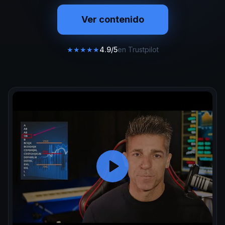
Ver contenido
★
★
★
★
★
4.9/5
en Trustpilot