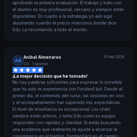
aprobado mi primera evaluación. El trabajo y trato con
el alumno es muy profesional, cercano y siempre están
disponibles. En cuanto a la estrategia yo aún sigo
alucinando cuando el precio reacciona donde dice
Edu. La recomiendo a todo el mundo.
Anibal Almenares
13 feb 2025
AA
CO
· 1 opinión
¡La mejor decisión que he tomado!
No hay palabras suficientes para expresar lo increíble
que ha sido mi experiencia con FondeoFácil. Desde el
primer día, el contenido del curso, las sesiones en vivo
y el acompañamiento han superado mis expectativas.
El nivel de enseñanza es excepcional. Los chats
siempre están activos, y tanto Edu como su equipo
responden con rapidez y claridad. Si estás buscando
una academia que realmente te ayude a alcanzar la
consistencia en el trading, FondeoFácil es el camino.